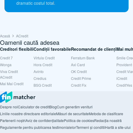
dramatic costul total.
Acasă
ACredit
Oamenii caută adesea
Creditori flexibili
Condiții favorabile
Recomandat de clienți
Mai mul
Credit 7
Virtula Credit
Ferratum Bank
Smile Cred
Wonga
Hora Credit
Axi Card
Provident 
Viva Credit
Avinto
OK Credit
Credit Vi
ACredit
Credius
Credit Prime
iCredit
Mai Mai Credit
BSG Credit
Credit Fix
CreditYes
Despre noi
Calculator de credit
Blog
Cum generăm venituri
Liniile noastre directoare editoriale
Măsuri de securitate
Metoda de clasificare
Partenerii noștri
Aviz de confidențialitate
Politica de cookies
Redacția noastră
Regulamente pentru publicarea testimonialelor
Termeni și conditii
Hartă a site-ului