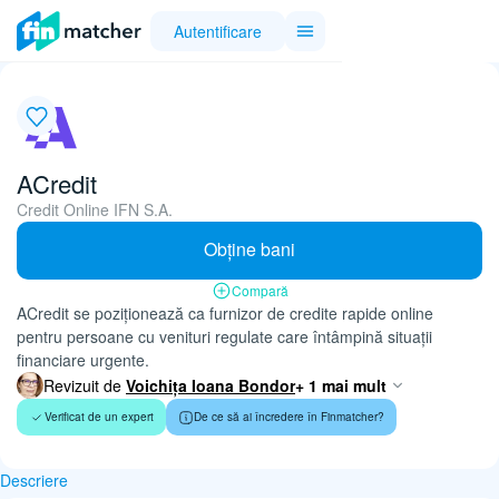
Autentificare
ACredit
Credit Online IFN S.A.
Obține bani
Compară
ACredit se poziționează ca furnizor de credite rapide online
pentru persoane cu venituri regulate care întâmpină situații
financiare urgente.
Revizuit de
Voichița Ioana Bondor
+ 1 mai mult
Verificat de un expert
De ce să ai încredere în Finmatcher?
Descriere