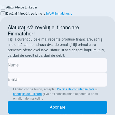
Alătură-te pe LinkedIn
Dacă ai întrebări, scrie-ne la
info@finmatcher.ro
Alăturați-vă revoluției financiare
Finmatcher!
Fiți la curent cu cele mai recente produse financiare, știri și
altele. Lăsați-ne adresa dvs. de email și fiți primul care
primește oferte exclusive, sfaturi și știri despre împrumuturi,
carduri de credit și carduri de debit.
Nume
E-mail
Făcând clic pe buton, acceptați
Politica de confidențialitate
și
condițiile de utilizare
și vă dați consimțământul pentru a primi
emailuri de marketing.
Abonare