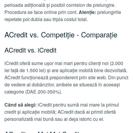
perioada adițională și posibil comision de prelungire.
Procedura se face online prin cont.
Atenție:
prelungirile
repetate pot dubla sau tripla costul total.
ACredit vs. Competiție - Comparație
ACredit vs. iCredit
iCredit oferă sume ușor mai mari pentru clienți noi (2.000
lei față de 1.500 lei) și are aplicație mobilă bine dezvoltată.
ACredit funcționează preponderent prin site web. Din punct
de vedere al dobânzilor, ambele se situează în aceeași
categorie (DAE 200-350%).
Când să alegi:
iCredit pentru sumă mai mare la primul
credit și aplicație mobilă; ACredit dacă ai primit ofertă
personalizată mai bună sau ai deja istoric cu ei.