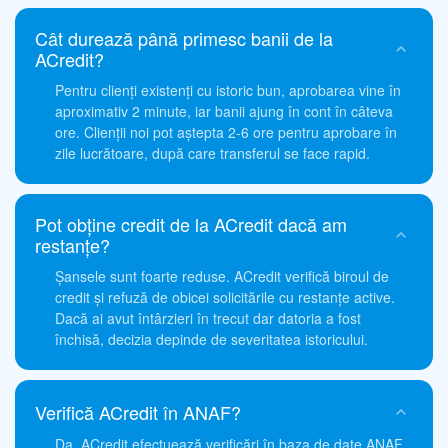
Cât durează până primesc banii de la
ACredit?
Pentru clienți existenți cu istoric bun, aprobarea vine în
aproximativ 2 minute, iar banii ajung în cont în câteva
ore. Clienții noi pot aștepta 2-6 ore pentru aprobare în
zile lucrătoare, după care transferul se face rapid.
Pot obține credit de la ACredit dacă am
restanțe?
Șansele sunt foarte reduse. ACredit verifică biroul de
credit și refuză de obicei solicitările cu restanțe active.
Dacă ai avut întârzieri în trecut dar datoria a fost
închisă, decizia depinde de severitatea istoricului.
Verifică ACredit în ANAF?
Da, ACredit efectuează verificări în baza de date ANAF