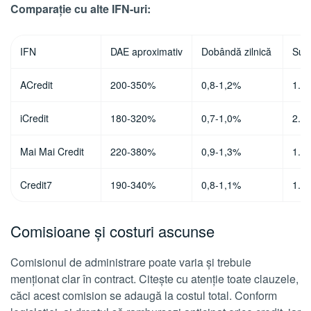
Comparație cu alte IFN-uri:
IFN
DAE aproximativ
Dobândă zilnică
Sumă
ACredit
200-350%
0,8-1,2%
1.50
iCredit
180-320%
0,7-1,0%
2.00
Mai Mai Credit
220-380%
0,9-1,3%
1.20
Credit7
190-340%
0,8-1,1%
1.50
Comisioane și costuri ascunse
Comisionul de administrare poate varia și trebuie
menționat clar în contract. Citește cu atenție toate clauzele,
căci acest comision se adaugă la costul total. Conform