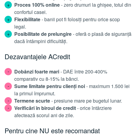
Proces 100% online
- zero drumuri la ghișee, totul din
confortul casei.
Flexibilitate
- banii pot fi folosiți pentru orice scop
legal.
Posibilitate de prelungire
- oferă o plasă de siguranță
dacă întâmpini dificultăți.
Dezavantajele ACredit
Dobânzi foarte mari
- DAE între 200-400%
comparativ cu 8-15% la bănci.
Sume limitate pentru clienți noi
- maximum 1.500 lei
la primul împrumut.
Termene scurte
- presiune mare pe bugetul lunar.
Verificări în biroul de credit
- orice întârziere
afectează scorul ani de zile.
Pentru cine NU este recomandat