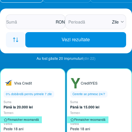
RON
Zile
Vezi rezultate
Au fost găsite 20 împrumuturi
(din 22)
Viva Credit
CreditYES
0% dobândă pentru primele 7 zile
Cererile se primesc 24/7
Suma
Suma
Până la 20.000 lei ​
Până la 15.000 lei
Termen
Termen
Până la 30 zile
Până la 12 luni
Finmatcher recomandă
Finmatcher recomandă
Vârstă
Vârstă
Peste 18 ani
Peste 18 ani