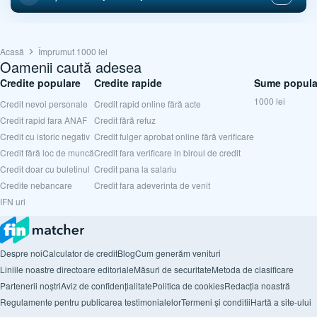
Acasă
Împrumut 1000 lei
Oamenii caută adesea
Credite populare
Credite rapide
Sume popula
1000 lei
Credit nevoi personale
Credit rapid online fără acte
Credit rapid fara ANAF
Credit fără refuz
Credit cu istoric negativ
Credit fulger aprobat online fără verificare
Credit fără loc de muncă
Credit fara verificare in biroul de credit
Credit doar cu buletinul
Credit pana la salariu
Credite nebancare
Credit fara adeverinta de venit
IFN uri
Despre noi
Calculator de credit
Blog
Cum generăm venituri
Liniile noastre directoare editoriale
Măsuri de securitate
Metoda de clasificare
Partenerii noștri
Aviz de confidențialitate
Politica de cookies
Redacția noastră
Regulamente pentru publicarea testimonialelor
Termeni și conditii
Hartă a site-ului