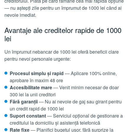
creditorului. Plata pe card rămâne cea mai rapidă opțiune
— nu aștepți zile pentru un împrumut de 1000 lei când ai
nevoie imediat.
Avantaje ale creditelor rapide de 1000
lei
Un împrumut nebancar de 1000 lei oferă beneficii clare
pentru nevoi personale urgente:
Procesul simplu și rapid
— Aplicare 100% online,
aprobare în maxim 48 ore
Accesibilitate mare
— Venit minim necesar de doar
300 lei la unii creditori
Fără garanții
— Nu ai nevoie de gaj sau girant pentru
un credit rapid de 1000 lei
Suport constant
— Serviciul opțional de gestionare a
creditului la domiciliu și asistență telefonică
Rate fixe
— Planifici bugetul ușor, fără surprize la