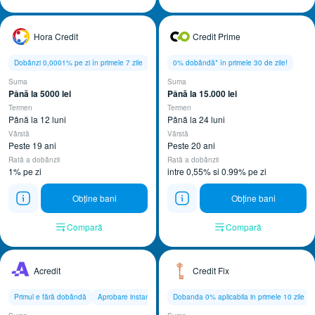
Hora Credit
Credit Prime
Dobânzi 0,0001% pe zi în primele 7 zile
0% dobândă* în primele 30 de zile!
Suma
Suma
Până la 5000 lei
Până la 15.000 lei
Termen
Termen
Până la 12 luni
Până la 24 luni
Vârstă
Vârstă
Peste 19 ani
Peste 20 ani
Rată a dobânzii
Rată a dobânzii
1% pe zi
intre 0,55% si 0.99% pe zi
Obține bani
Obține bani
Compară
Compară
Acredit
Credit Fix
Primul e fără dobândă
Aprobare instant
Dobanda 0% aplicabila in primele 10 zile