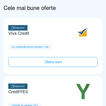
Cele mai bune oferte
Împrumut
Viva Credit
0% dobândă pentru primele 7 zile
Obține bani
Împrumut
CreditYES
Cererile se primesc 24/7