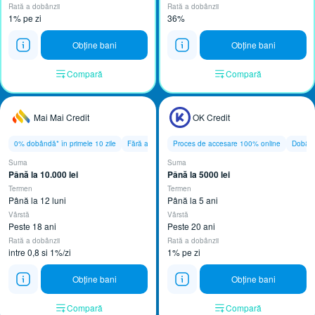
Rată a dobânzii
Rată a dobânzii
1% pe zi
36%
Obține bani
Obține bani
Compară
Compară
Mai Mai Credit
OK Credit
0% dobândă* în primele 10 zile
Fără adeverință de venit
Proces de accesare 100% online
Dobânda
Suma
Suma
Până la 10.000 lei ​
Până la 5000 lei ​
Termen
Termen
Până la 12 luni
Până la 5 ani
Vârstă
Vârstă
Peste 18 ani
Peste 20 ani
Rată a dobânzii
Rată a dobânzii
intre 0,8 si 1%/zi
1% pe zi
Obține bani
Obține bani
Compară
Compară