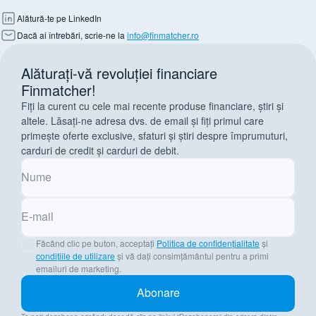
Alătură-te pe LinkedIn
Dacă ai întrebări, scrie-ne la
info@finmatcher.ro
Alăturați-vă revoluției financiare
Finmatcher!
Fiți la curent cu cele mai recente produse financiare, știri și
altele. Lăsați-ne adresa dvs. de email și fiți primul care
primește oferte exclusive, sfaturi și știri despre împrumuturi,
carduri de credit și carduri de debit.
Nume
E-mail
Făcând clic pe buton, acceptați
Politica de confidențialitate
și
condițiile de utilizare
și vă dați consimțământul pentru a primi
emailuri de marketing.
Abonare