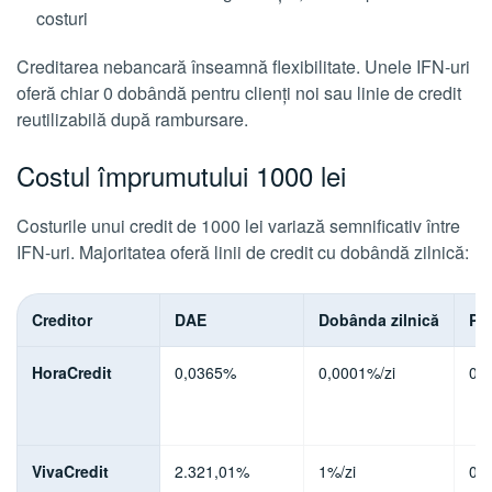
costuri
Creditarea nebancară înseamnă flexibilitate. Unele IFN-uri
oferă chiar 0 dobândă pentru clienți noi sau linie de credit
reutilizabilă după rambursare.
Costul împrumutului 1000 lei
Costurile unui credit de 1000 lei variază semnificativ între
IFN-uri. Majoritatea oferă linii de credit cu dobândă zilnică:
Creditor
DAE
Dobânda zilnică
Pe
HoraCredit
0,0365%
0,0001%/zi
0% 
VivaCredit
2.321,01%
1%/zi
0% 