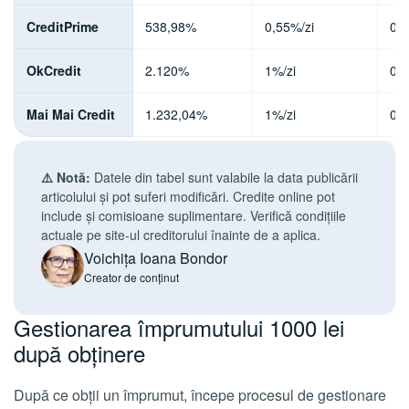
CreditPrime
538,98%
0,55%/zi
0% 
OkCredit
2.120%
1%/zi
0% 
Mai Mai Credit
1.232,04%
1%/zi
0% 
⚠️ Notă:
Datele din tabel sunt valabile la data publicării
articolului și pot suferi modificări. Credite online pot
include și comisioane suplimentare. Verifică condițiile
actuale pe site-ul creditorului înainte de a aplica.
Voichița Ioana Bondor
Creator de conținut
Gestionarea împrumutului 1000 lei
după obținere
După ce obții un împrumut, începe procesul de gestionare