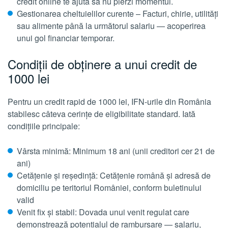
credit online te ajută să nu pierzi momentul.
Gestionarea cheltuielilor curente – Facturi, chirie, utilități
sau alimente până la următorul salariu — acoperirea
unui gol financiar temporar.
Condiții de obținere a unui credit de
1000 lei
Pentru un credit rapid de 1000 lei, IFN-urile din România
stabilesc câteva cerințe de eligibilitate standard. Iată
condițiile principale:
Vârsta minimă: Minimum 18 ani (unii creditori cer 21 de
ani)
Cetățenie și reședință: Cetățenie română și adresă de
domiciliu pe teritoriul României, conform buletinului
valid
Venit fix și stabil: Dovada unui venit regulat care
demonstrează potențialul de rambursare — salariu,