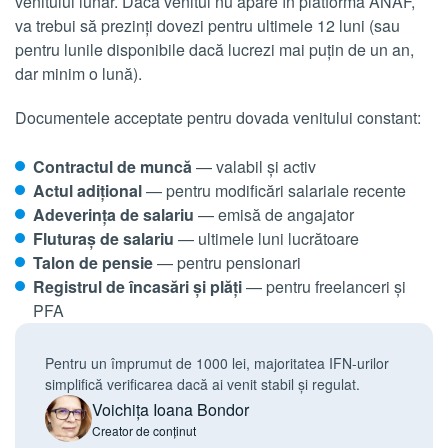
venitului lunar. Dacă venitul nu apare în platforma ANAF,
va trebui să prezinți dovezi pentru ultimele 12 luni (sau
pentru lunile disponibile dacă lucrezi mai puțin de un an,
dar minim o lună).
Documentele acceptate pentru dovada venitului constant:
Contractul de muncă
— valabil și activ
Actul adițional
— pentru modificări salariale recente
Adeverința de salariu
— emisă de angajator
Fluturaș de salariu
— ultimele luni lucrătoare
Talon de pensie
— pentru pensionari
Registrul de încasări și plăți
— pentru freelanceri și
PFA
Pentru un împrumut de 1000 lei, majoritatea IFN-urilor
simplifică verificarea dacă ai venit stabil și regulat.
Voichița Ioana Bondor
Creator de conținut