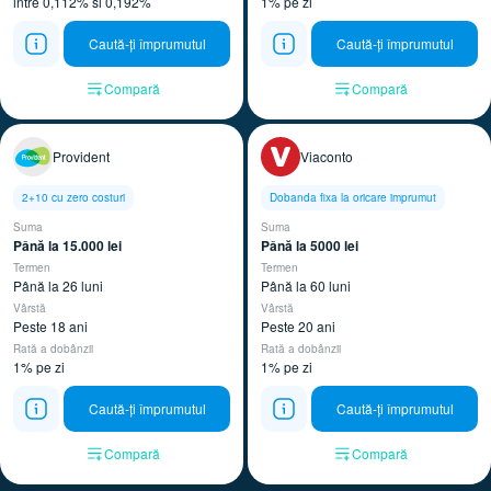
intre 0,112% si 0,192%
1% pe zi
Caută-ți împrumutul
Caută-ți împrumutul
Compară
Compară
Provident
Viaconto
2+10 cu zero costuri
Dobanda fixa la oricare imprumut
Suma
Suma
Până la 15.000 lei ​
Până la 5000 lei ​
Termen
Termen
Până la 26 luni
Până la 60 luni
Vârstă
Vârstă
Peste 18 ani
Peste 20 ani
Rată a dobânzii
Rată a dobânzii
1% pe zi
1% pe zi
Caută-ți împrumutul
Caută-ți împrumutul
Compară
Compară