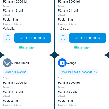
Până la 10.000 lei ​
Până la 5000 lei ​
Termen
Termen
Până la 12 luni
Până la 24 luni
Vârstă
Vârstă
Peste 18 ani
Peste 18 ani
Rată a dobânzii
Rată a dobânzii
Variabila
1% pe zi
Caută-ți împrumutul
Caută-ți împrumutul
Compară
Compară
Virtula Credit
Wonga
Credit 100% online
Primul împrumut cu dobândă 0%
Suma
Suma
Până la 10.000 lei ​
Până la 3000 lei ​
Termen
Termen
Până la 12 luni
Până la 30 zile
Vârstă
Vârstă
Peste 21 ani
Peste 18 ani
Rată a dobânzii
Rată a dobânzii