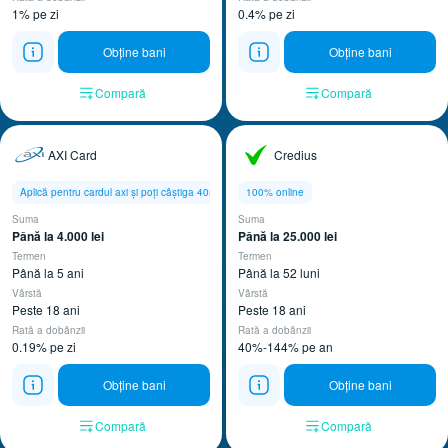
1% pe zi
0.4% pe zi
Obține bani
Obține bani
Compară
Compară
AXI Card
Credius
Aplică pentru cardul axi și poți câștiga 4050 lei
100% online
Suma
Suma
Până la 4.000 lei ​
Până la 25.000 lei ​
Termen
Termen
Până la 5 ani
Până la 52 luni
Vârstă
Vârstă
Peste 18 ani
Peste 18 ani
Rată a dobânzii
Rată a dobânzii
0.19% pe zi
40%-144% pe an
Obține bani
Obține bani
Compară
Compară