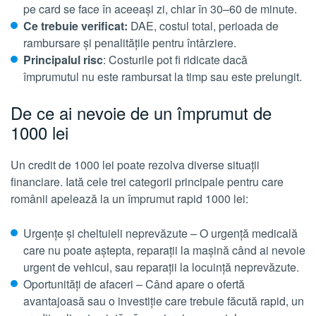
pe card se face în aceeași zi, chiar în 30–60 de minute.
Ce trebuie verificat:
DAE, costul total, perioada de
rambursare și penalitățile pentru întârziere.
Principalul risc
: Costurile pot fi ridicate dacă
împrumutul nu este rambursat la timp sau este prelungit.
De ce ai nevoie de un împrumut de
1000 lei
Un credit de 1000 lei poate rezolva diverse situații
financiare. Iată cele trei categorii principale pentru care
românii apelează la un împrumut rapid 1000 lei:
Urgențe și cheltuieli neprevăzute – O urgență medicală
care nu poate aștepta, reparații la mașină când ai nevoie
urgent de vehicul, sau reparații la locuință neprevăzute.
Oportunități de afaceri – Când apare o ofertă
avantajoasă sau o investiție care trebuie făcută rapid, un