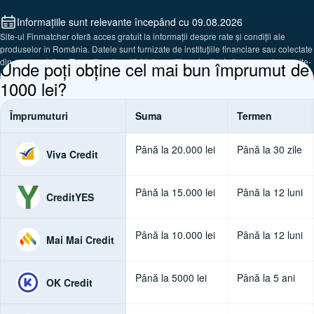
Informațiile sunt relevante începând cu 09.08.2026
Site-ul Finmatcher oferă acces gratuit la informații despre rate și condiții ale
produselor în România. Datele sunt furnizate de instituțiile financiare sau colectate
din surse publice. Te rugăm să verifici informațiile actualizate în sucursale, pe site-
Unde poți obține cel mai bun împrumut de
urile oficiale sau prin telefoanele companiilor prezentate.
1000 lei?
Împrumuturi
Suma
Termen
Până la 20.000 lei ​
Până la 30 zile
Viva Credit
Până la 15.000 lei
Până la 12 luni
CreditYES
Până la 10.000 lei ​
Până la 12 luni
Mai Mai Credit
Până la 5000 lei ​
Până la 5 ani
OK Credit