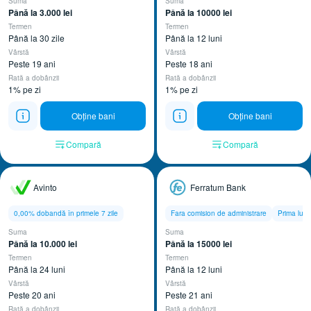
Suma
Suma
Până la 3.000 lei
Până la 10000 lei
Termen
Termen
Până la 30 zile
Până la 12 luni
Vârstă
Vârstă
Peste 19 ani
Peste 18 ani
Rată a dobânzii
Rată a dobânzii
1% pe zi
1% pe zi
Obține bani
Obține bani
Compară
Compară
Avinto
Ferratum Bank
0,00% dobandă în primele 7 zile
Fara comision de administrare
Prima lun
Suma
Suma
Până la 10.000 lei
Până la 15000 lei
Termen
Termen
Până la 24 luni
Până la 12 luni
Vârstă
Vârstă
Peste 20 ani
Peste 21 ani
Rată a dobânzii
Rată a dobânzii