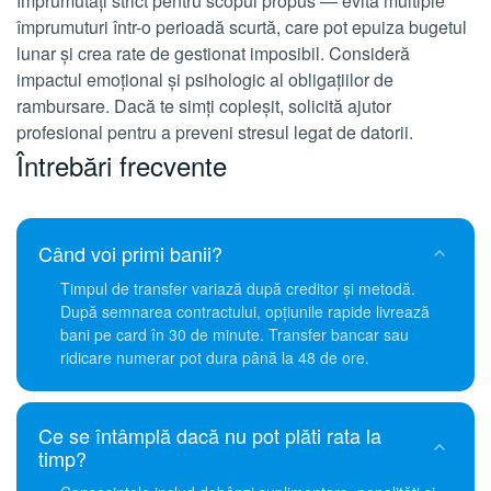
împrumutați strict pentru scopul propus — evită multiple
împrumuturi într-o perioadă scurtă, care pot epuiza bugetul
lunar și crea rate de gestionat imposibil. Consideră
impactul emoțional și psihologic al obligațiilor de
rambursare. Dacă te simți copleșit, solicită ajutor
profesional pentru a preveni stresul legat de datorii.
Întrebări frecvente
Când voi primi banii?
Timpul de transfer variază după creditor și metodă.
După semnarea contractului, opțiunile rapide livrează
bani pe card în 30 de minute. Transfer bancar sau
ridicare numerar pot dura până la 48 de ore.
Ce se întâmplă dacă nu pot plăti rata la
timp?