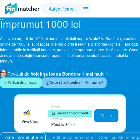
Autentificare
Împrumut 1000 lei
Ai nevoie urgent de 1000 lei pentru cheltuieli neprevăzute? În România, creditele
online de 1000 lei sunt accesibile rapid prin IFN-uri și platforme digitale. Fără cozi
interminabile la instituții bancare, procesul de aprobare durează câteva ore. Când
ai nevoie de soluții financiare rapide, microfinanțarea oferă acces imediat la
fonduri.
Revizuit de
Voichița Ioana Bondor
+ 1 mai mult
Verificat de un expert
De ce să ai încredere în Finmatcher?
Suma
Până la 20.000 lei ​
Finmatcher recomandă
Obține
Termen
Viva Credit
Până la 30 zile
Toate împrumuturile
Credit nevoi personale
Credit cu istoric nega