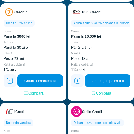
Credit 7
BSG Credit
Credit 100% online
Aplica acum si ai 0% dobanda in primele 10 
Suma
Suma
Până la 3000 lei ​
Până la 20.000 lei ​
Termen
Termen
Până la 30 zile
Până la 6 luni
Vârstă
Vârstă
Peste 20 ani
Peste 18 ani
Rată a dobânzii
Rată a dobânzii
1% pe zi
1% pe zi
Caută-ți împrumutul
Caută-ți împrumutul
Compară
Compară
iCredit
Smile Credit
Dobanda variabila
Dobanda 0%, pentru primele 5 zile
Suma
Suma