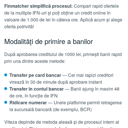
Finmatcher simplifică procesul:
Compari rapid ofertele
de la multiple IFN-uri și poți obține un credit online în
valoare de 1.000 de lei în câteva ore. Aplică acum și alege
oferta potrivită!
Modalități de primire a banilor
După aprobarea creditului de 1000 lei, primești banii rapid
prin una dintre aceste metode:
Transfer pe card bancar
— Cei mai rapizi creditori
virează în 30 de minute după aprobare instant
Transfer în contul bancar
— Banii ajung în maxim 48
de ore, în funcție de IFN
Ridicare numerar
— Unele platforme permit retragerea
la sucursală bancară (de exemplu, BCR)
Viteza depinde de metoda aleasă și de procesul intern al